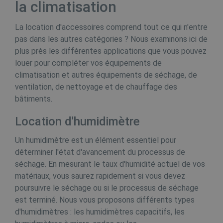
la climatisation
_GRECAPTCHA
6 maa
Google LLC
www.google.com
La location d'accessoires comprend tout ce qui n'entre
pas dans les autres catégories ? Nous examinons ici de
plus près les différentes applications que vous pouvez
louer pour compléter vos équipements de
climatisation et autres équipements de séchage, de
ventilation, de nettoyage et de chauffage des
bâtiments.
Aanbieder /
Naam
Vervaldatum
Oms
Location d'humidimètre
Domein
Naam
Aanbieder / Domein
Vervaldatum
_hjSession_665201
.buildingdryer.be
30 minuten
Un humidimètre est un élément essentiel pour
_gat_UA-19123615-2
.buildingdryer.be
60 seconden
_hjSessionUser_665201
.buildingdryer.be
1 jaar
déterminer l'état d'avancement du processus de
Aanbieder /
Naam
Vervaldatum
Domein
séchage. En mesurant le taux d'humidité actuel de vos
matériaux, vous saurez rapidement si vous devez
VISITOR_INFO1_LIVE
6 maanden
D
Google LLC
.youtube.com
poursuivre le séchage ou si le processus de séchage
i
g
est terminé. Nous vous proposons différents types
b
Y
d'humidimètres : les humidimètres capacitifs, les
i