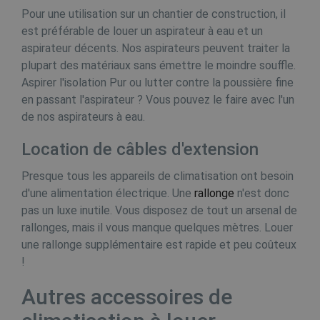
w
Pour une utilisation sur un chantier de construction, il
a
est préférable de louer un aspirateur à eau et un
test_cookie
15 minuten
D
Google LLC
g
aspirateur décents. Nos aspirateurs peuvent traiter la
.doubleclick.net
D
plupart des matériaux sans émettre le moindre souffle.
G
Aspirer l'isolation Pur ou lutter contre la poussière fine
b
b
en passant l'aspirateur ? Vous pouvez le faire avec l'un
_ga
1 jaar 1
Google LLC
maand
.buildingdryer.be
de nos aspirateurs à eau.
c
_fbp
3 maanden
G
Meta Platform
Location de câbles d'extension
Inc.
r
.buildingdryer.be
a
Presque tous les appareils de climatisation ont besoin
t
r
d'une alimentation électrique. Une
rallonge
n'est donc
e
pas un luxe inutile. Vous disposez de tout un arsenal de
MUID
1 jaar
D
Microsoft
rallonges, mais il vous manque quelques mètres. Louer
v
Corporation
m
.bing.com
une rallonge supplémentaire est rapide et peu coûteux
u
!
i
i
s
Autres accessoires de
d
s