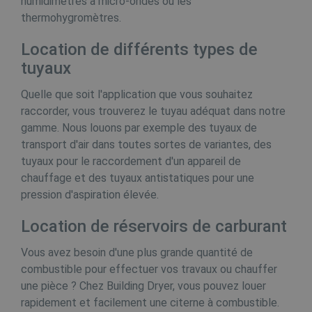
humidimètres à micro-ondes ou les
i
o
thermohygromètres.
w
v
Location de différents types de
Y
g
tuyaux
_gat_gtag_UA_19123615_2
.buildingdryer.be
58 seconden
D
o
Quelle que soit l'application que vous souhaitez
tk_lr
1 jaar
Automattic Inc.
G
.buildingdryer.be
w
raccorder, vous trouverez le tuyau adéquat dans notre
v
gamme. Nous louons par exemple des tuyaux de
b
r
transport d'air dans toutes sortes de variantes, des
YSC
Sessie
D
Google LLC
tuyaux pour le raccordement d'un appareil de
.youtube.com
_clsk
1 dag
Microsoft
chauffage et des tuyaux antistatiques pour une
i
.buildingdryer.be
pression d'aspiration élevée.
i
t
Location de réservoirs de carburant
ANONCHK
10 minuten
D
Microsoft
v
Corporation
o
.c.clarity.ms
Vous avez besoin d'une plus grande quantité de
e
w
combustible pour effectuer vos travaux ou chauffer
o
une pièce ? Chez Building Dryer, vous pouvez louer
a
e
rapidement et facilement une citerne à combustible.
m