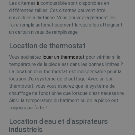
v
Les citernes
à
combustible sont disponibles en
tk_r3d
3 dagen
Automattic Inc.
.buildingdryer.be
différentes tailles. Ces citernes peuvent être
b
surveillées à distance. Vous pouvez également les
MR
7 dagen
D
Microsoft
M
Corporation
faire remplir automatiquement lorsqu'elles atteignent
d
.c.bing.com
h
un certain niveau de remplissage.
w
a
Location de thermostat
_ga_06E7JX5WHX
.buildingdryer.be
1 jaar 1
MUID
1 jaar
D
Microsoft
maand
v
Corporation
Vous souhaitez
louer un thermostat
pour vérifier si la
m
.clarity.ms
u
température de la pièce est dans les bonnes limites ?
i
La location d'un thermostat est indispensable pour la
_gid
1 dag
Google LLC
i
.buildingdryer.be
s
location d'un système de chauffage. Avec un bon
thermostat, vous vous assurez que le système de
d
s
chauffage ne fonctionne que lorsque c'est nécessaire.
v
M
Ainsi, la température du bâtiment ou de la pièce est
w
toujours parfaite !
g
Location d'eau et d'aspirateurs
MR
7 dagen
D
Microsoft
mailchimp_landing_site
28 dagen
Mailchimp
M
Corporation
www.buildingdryer.be
industriels
d
.c.clarity.ms
h