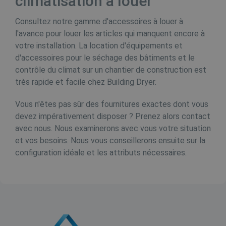
climatisation à louer
v
M
w
Consultez notre gamme d'accessoires à louer à
tk_or
1 jaar 1
Automattic Inc.
l'avance pour louer les articles qui manquent encore à
g
maand
.buildingdryer.be
votre installation. La location d'équipements et
CLID
www.clarity.ms
1 jaar
D
m
d'accessoires pour le séchage des bâtiments et le
d
contrôle du climat sur un chantier de construction est
d
i
très rapide et facile chez Building Dryer.
m
m
i
Vous n'êtes pas sûr des fournitures exactes dont vous
v
w
_clck
.buildingdryer.be
1 jaar
devez impérativement disposer ? Prenez alors contact
w
avec nous. Nous examinerons avec vous votre situation
w
et vos besoins. Nous vous conseillerons ensuite sur la
d
d
configuration idéale et les attributs nécessaires.
_gcl_au
3 maanden
D
Google LLC
i
.buildingdryer.be
D
i
h
d
e
a
e
g