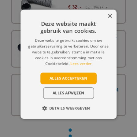
€ 32, -
Excl. TVA (prix
×
Hebdomadaire)
€ 96, -
Prix 4 Semaines
Deze website maakt
gebruik van cookies.
LUCHTSLANG HOGE DRUK
Deze website gebruikt cookies om uw
600MM
gebruikerservaring te verbeteren. Door onze
€ 80, -
website te gebruiken, stemt u in met alle
Excl. TVA (prix
Hebdomadaire)
cookies in overeenstemming met ons
€ 320, -
Prix 4 Semaines
Cookiebeleid.
Lees verder
ALLES ACCEPTEREN
COLLIER DE SERRAGE
POUR TUYAU DE
TRANSPORT D'AIR 600MM
ALLES AFWIJZEN
3,85 €, -
Hors TVA (prix
Hebdomadaire)
DETAILS WEERGEVEN
€ 15.4, -
Prix 4 Semaines
STRIKT NOODZAKELIJK
PRESTATIE
TARGETING