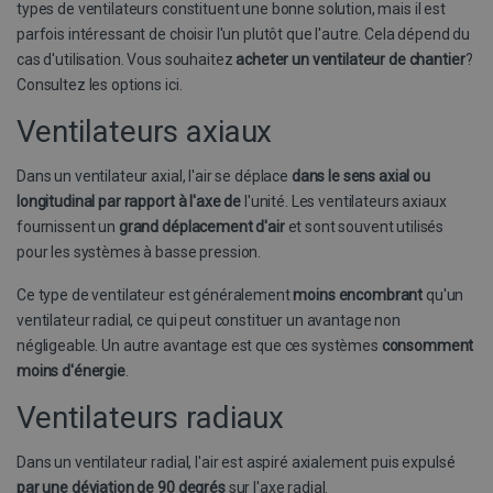
types de ventilateurs constituent une bonne solution, mais il est
i
o
parfois intéressant de choisir l'un plutôt que l'autre. Cela dépend du
w
cas d'utilisation. Vous souhaitez
acheter un ventilateur de chantier
?
v
Consultez les options ici.
Y
g
Ventilateurs axiaux
_gat_gtag_UA_19123615_2
.buildingdryer.be
58 seconden
D
o
tk_lr
1 jaar
Automattic Inc.
G
Dans un ventilateur axial, l'air se déplace
dans le sens axial ou
.buildingdryer.be
w
v
longitudinal par rapport à l'axe de
l'unité. Les ventilateurs axiaux
b
fournissent un
grand déplacement d'air
et sont souvent utilisés
r
pour les systèmes à basse pression.
YSC
Sessie
D
Google LLC
.youtube.com
_clsk
1 dag
Microsoft
i
Ce type de ventilateur est généralement
moins encombrant
qu'un
.buildingdryer.be
ventilateur radial, ce qui peut constituer un avantage non
i
t
négligeable. Un autre avantage est que ces systèmes
consomment
moins d'énergie
.
ANONCHK
10 minuten
D
Microsoft
v
Corporation
o
.c.clarity.ms
Ventilateurs radiaux
e
w
o
Dans un ventilateur radial, l'air est aspiré axialement puis expulsé
a
e
par une déviation de 90 degrés
sur l'axe radial.