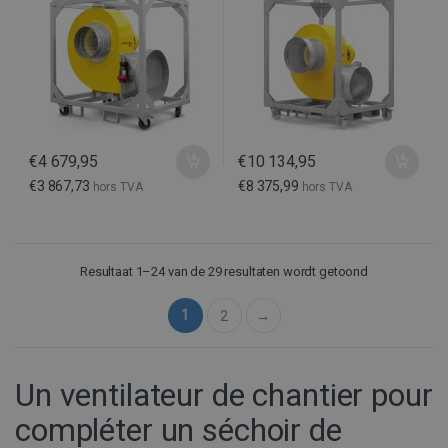
€
4 679,95
€
10 134,95
€
3 867,73
€
8 375,99
hors TVA
hors TVA
Google Privacy Policy
CookieScriptConsent
1 ma
Resultaat 1–24 van de 29 resultaten wordt getoond
CookieScript
www.buildingdryer.be
1
2
→
Un ventilateur de chantier pour
compléter un séchoir de