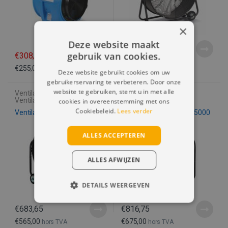
×
Deze website maakt
€
235,95
gebruik van cookies.
€
308,55
€
325,49
€
195,00
hors TVA
€
255,00
hors TVA
Deze website gebruikt cookies om uw
gebruikerservaring te verbeteren. Door onze
website te gebruiken, stemt u in met alle
Ventilateurs axiaux
,
Ventilateurs axiaux
,
Ventilateurs d'achat
Ventilateurs d'achat
cookies in overeenstemming met ons
Cookiebeleid.
Lees verder
Ventilateur axial DWM25000
Ventilateur axial DWM35000
ALLES ACCEPTEREN
ALLES AFWIJZEN
DETAILS WEERGEVEN
STRIKT NOODZAKELIJK
€
683,65
€
816,75
€
565,00
€
675,00
hors TVA
hors TVA
PRESTATIE
TARGETING