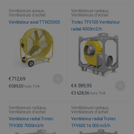
FUNCTIONEEL
Ventilateurs axiaux
,
Ventilateurs radiaux
,
Ventilateurs d'achat
Ventilateurs d'achat
Ventilateur axial TTW25000
Trotec TFV100 Ventilateur
NIET-GECLASSIFICEERD
radial 4000m2/h
Strikt noodzakelijk
Prestatie
Targeting
Functioneel
Niet-geclassificeerd
Strikt noodzakelijke cookies maken de
€
712,69
kernfunctionaliteiten van de website mogelijk,
€
4 389,95
€
589,00
hors TVA
zoals gebruikersaanmelding en accountbeheer.
De website kan niet goed worden gebruikt
€
3 628,06
hors TVA
zonder de strikt noodzakelijke cookies.
Naam
Aanbieder / Domein
Verval
Ventilateurs radiaux
,
Ventilateurs radiaux
,
Ventilateurs d'achat
Ventilateurs d'achat
VISITOR_PRIVACY_METADATA
6 maa
YouTube
.youtube.com
Ventilateur radial Trotec
Ventilateur radial Trotec
TFV300 7000m3/h
TFV600 16 000 m3/h