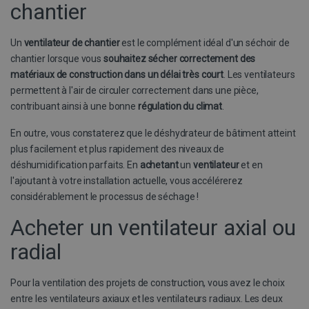
chantier
_GRECAPTCHA
6 maa
Google LLC
www.google.com
Un
ventilateur de chantier
est le complément idéal d'un séchoir de
chantier lorsque vous
souhaitez sécher correctement des
matériaux de construction dans un délai très court
. Les ventilateurs
permettent à l'air de circuler correctement dans une pièce,
contribuant ainsi à une bonne
régulation du climat
.
En outre, vous constaterez que le déshydrateur de bâtiment atteint
plus facilement et plus rapidement des niveaux de
Aanbieder /
déshumidification parfaits. En
achetant
un
ventilateur
et en
Naam
Vervaldatum
Oms
Domein
l'ajoutant à votre installation actuelle, vous accélérerez
Naam
Aanbieder / Domein
Vervaldatum
_hjSession_665201
.buildingdryer.be
30 minuten
considérablement le processus de séchage !
_gat_UA-19123615-2
.buildingdryer.be
60 seconden
_hjSessionUser_665201
.buildingdryer.be
1 jaar
Aanbieder /
Acheter un ventilateur axial ou
Naam
Vervaldatum
Domein
radial
VISITOR_INFO1_LIVE
6 maanden
D
Google LLC
.youtube.com
i
g
Pour la ventilation des projets de construction, vous avez le choix
b
entre les ventilateurs axiaux et les ventilateurs radiaux. Les deux
Y
i