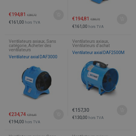
€
194,81
€
280,72
€
194,81
€
280,72
€
161,00
hors TVA
€
161,00
hors TVA
Ventilateurs axiaux
,
Sans
Ventilateurs axiaux
,
catégorie
,
Acheter des
Ventilateurs d'achat
ventilateurs
Ventilateur axial DAF2500M
Ventilateur axial DAF3000
€
157,30
€
234,74
€
296,45
€
130,00
hors TVA
€
194,00
hors TVA