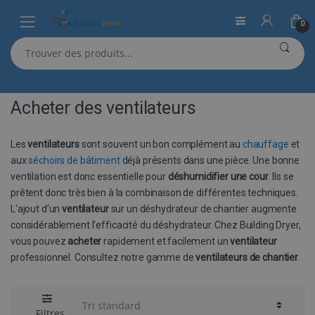
0
Sauter
Skip
Recherche
Accueil
Acheter des ventilateurs
à
to
de
:
la
content
navigation
Acheter des ventilateurs
Les
ventilateurs
sont souvent un bon complément au
chauffage
et
aux
séchoirs de bâtiment
déjà présents dans une pièce. Une bonne
ventilation est donc essentielle pour
déshumidifier une cour
. Ils se
prêtent donc très bien à la combinaison de différentes techniques.
L'ajout d'un
ventilateur
sur un déshydrateur de chantier augmente
considérablement l'efficacité du déshydrateur. Chez Building Dryer,
vous pouvez
acheter
rapidement et facilement un
ventilateur
professionnel. Consultez notre gamme de
ventilateurs de chantier
.
Filtres