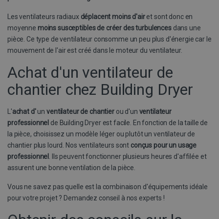
m
v
tk_r3d
3 dagen
Automattic Inc.
Les ventilateurs radiaux
déplacent moins d'air
et sont donc en
.buildingdryer.be
b
moyenne
moins susceptibles de créer des turbulences
dans une
MR
7 dagen
D
Microsoft
pièce. Ce type de ventilateur consomme un peu plus d'énergie car le
M
Corporation
d
mouvement de l'air est créé dans le moteur du ventilateur.
.c.bing.com
h
w
Achat d'un ventilateur de
a
_ga_06E7JX5WHX
.buildingdryer.be
1 jaar 1
chantier chez Building Dryer
MUID
1 jaar
D
Microsoft
maand
v
Corporation
m
.clarity.ms
u
L'
achat d'
un
ventilateur de chantier
ou d'un
ventilateur
i
_gid
1 dag
Google LLC
professionnel
de Building Dryer est facile. En fonction de la taille de
i
.buildingdryer.be
s
la pièce, choisissez un modèle léger ou plutôt un ventilateur de
chantier plus lourd. Nos ventilateurs sont
conçus pour un usage
d
s
professionnel
. Ils peuvent fonctionner plusieurs heures d'affilée et
v
M
assurent une bonne ventilation de la pièce.
w
Vous ne savez pas quelle est la combinaison d'équipements idéale
g
pour votre projet ? Demandez conseil à nos experts !
MR
7 dagen
D
Microsoft
mailchimp_landing_site
28 dagen
Mailchimp
M
Corporation
www.buildingdryer.be
d
.c.clarity.ms