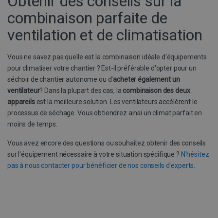
Obtenir des conseils sur la
h
w
combinaison parfaite de
a
ventilation et de climatisation
test_cookie
15 minuten
D
Google LLC
g
.doubleclick.net
D
Vous ne savez pas quelle est la combinaison idéale d'équipements
G
b
pour climatiser votre chantier ? Est-il préférable d'opter pour un
b
_ga
1 jaar 1
Google LLC
séchoir de chantier autonome ou d'
acheter également un
maand
.buildingdryer.be
c
ventilateur
? Dans la plupart des cas, la
combinaison des deux
_fbp
3 maanden
G
Meta Platform
appareils
est la meilleure solution. Les ventilateurs accélèrent le
Inc.
r
processus de séchage. Vous obtiendrez ainsi un climat parfait en
.buildingdryer.be
a
moins de temps.
t
r
e
Vous avez encore des questions ou souhaitez obtenir des conseils
MUID
1 jaar
D
sur l'équipement nécessaire à votre situation spécifique ?
N'hésitez
Microsoft
v
Corporation
pas à nous contacter pour bénéficier de nos conseils d'experts.
m
.bing.com
u
i
i
s
d