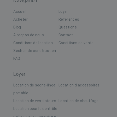
Navigation
Accueil
Loyer
Google Privacy Policy
Acheter
Références
CookieScriptConsent
1 ma
CookieScript
www.buildingdryer.be
Blog
Questions
A propos de nous
Contact
Conditions de location
Conditions de vente
Séchoir de construction
FAQ
_GRECAPTCHA
6 maa
Google LLC
Loyer
www.google.com
Location de sèche-linge
Location d'accessoires
portable
Location de ventilateurs
Location de chauffage
Location pour le contrôle
de l'air, de la poussière et