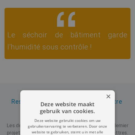
Le séchoir de bâtiment garde
l’humidité sous contrôle !
×
Restez informé, inscrivez-vous à notre 
Deze website maakt
gebruik van cookies.
lettre d'information.
Deze website gebruikt cookies om uw
Les derniers produits de notre gamme ou notre dernier
gebruikerservaring te verbeteren. Door onze
website te gebruiken, stemt u in met alle
projet, recevez tout cela dans votre boîte aux lettres.