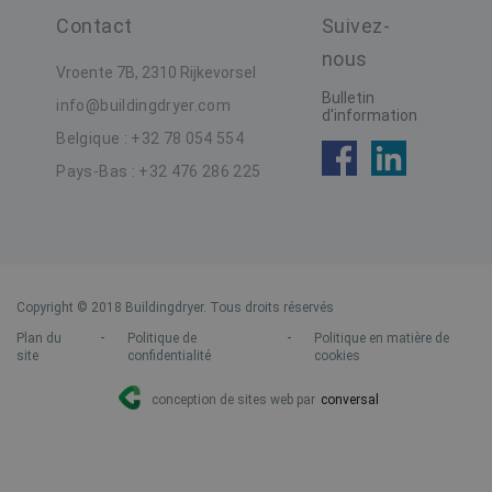
b
r
Contact
Suivez-
YSC
Sessie
D
Google LLC
nous
.youtube.com
Vroente 7B, 2310 Rijkevorsel
_clsk
1 dag
Microsoft
i
.buildingdryer.be
Bulletin
info@buildingdryer.com
i
d'information
t
Belgique : +32 78 054 554
ANONCHK
10 minuten
D
Microsoft
Pays-Bas : +32 476 286 225
v
Corporation
o
.c.clarity.ms
e
w
o
a
e
m
v
tk_r3d
3 dagen
Automattic Inc.
Copyright © 2018 Buildingdryer. Tous droits réservés
.buildingdryer.be
b
-
-
Plan du
Politique de
Politique en matière de
site
confidentialité
cookies
MR
7 dagen
D
Microsoft
M
Corporation
d
.c.bing.com
conception de sites web par
conversal
h
w
a
_ga_06E7JX5WHX
.buildingdryer.be
1 jaar 1
MUID
1 jaar
D
Microsoft
maand
v
Corporation