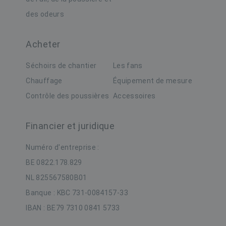
des odeurs
Aanbieder /
Naam
Vervaldatum
Oms
Domein
Naam
Aanbieder / Domein
Vervaldatum
Acheter
_hjSession_665201
.buildingdryer.be
30 minuten
_gat_UA-19123615-2
.buildingdryer.be
60 seconden
_hjSessionUser_665201
.buildingdryer.be
1 jaar
Aanbieder /
Séchoirs de chantier
Les fans
Naam
Vervaldatum
Domein
Chauffage
Équipement de mesure
VISITOR_INFO1_LIVE
6 maanden
D
Google LLC
.youtube.com
Contrôle des poussières
Accessoires
i
g
b
Y
Financier et juridique
i
i
o
Numéro d'entreprise :
w
BE 0822.178.829
v
Y
NL 825567580B01
g
Banque : KBC 731-0084157-33
_gat_gtag_UA_19123615_2
.buildingdryer.be
58 seconden
D
o
tk_lr
1 jaar
Automattic Inc.
G
IBAN : BE79 7310 0841 5733
.buildingdryer.be
w
v