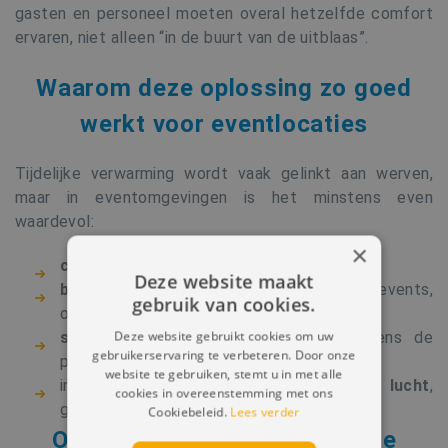
gasten en personeel moeten overal hetzelfde comfort
ervaren, niet alleen “in de buurt van de uitblaas”.
Waarom deze oplossing zo goed
werkt voor eventlocaties
Tijdelijke verwarming wordt vaak gelinkt aan werven,
maar in eventomgevingen is het minstens even
waardevol:
×
comfort tijdens afwerking en inrichting
Deze website maakt
betrouwbare warmte
voor testevents,
gebruik van cookies.
openingen en repetities
Deze website gebruikt cookies om uw
snel te plaatsen en te regelen
volgens de
gebruikerservaring te verbeteren. Door onze
planning
website te gebruiken, stemt u in met alle
indirect gestookt =
propere warme lucht
,
cookies in overeenstemming met ons
geschikt voor binnenruimtes
Cookiebeleid.
Lees verder
Ook een eventlocatie of grote