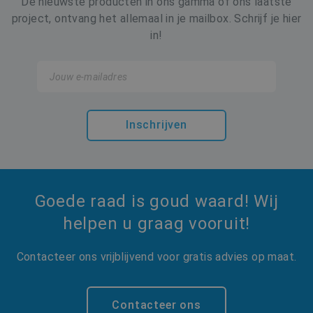
De nieuwste producten in ons gamma of ons laatste
Strikt noodzakelijke cookies maken de
kernfunctionaliteiten van de website mogelijk,
project, ontvang het allemaal in je mailbox. Schrijf je hier
zoals gebruikersaanmelding en accountbeheer.
in!
De website kan niet goed worden gebruikt
zonder de strikt noodzakelijke cookies.
Naam
Aanbieder / Domein
Verval
VISITOR_PRIVACY_METADATA
6 maa
YouTube
.youtube.com
Inschrijven
Goede raad is goud waard! Wij
helpen u graag vooruit!
Contacteer ons vrijblijvend voor gratis advies op maat.
Contacteer ons
Google Privacy Policy