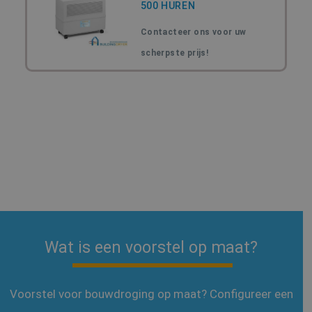
500 HUREN
Contacteer ons voor uw
scherpste prijs!
Wat is een voorstel op maat?
Voorstel voor bouwdroging op maat? Configureer een