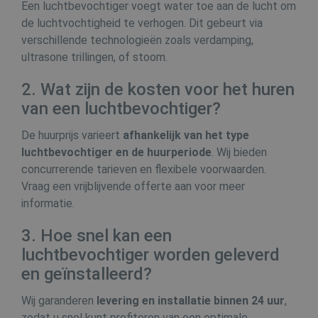
Een luchtbevochtiger voegt water toe aan de lucht om
de luchtvochtigheid te verhogen. Dit gebeurt via
verschillende technologieën zoals verdamping,
ultrasone trillingen, of stoom.
Google Privacy Policy
CookieScriptConsent
1 ma
CookieScript
2. Wat zijn de kosten voor het huren
www.buildingdryer.be
van een luchtbevochtiger?
De huurprijs varieert
afhankelijk van het type
luchtbevochtiger en de huurperiode
. Wij bieden
concurrerende tarieven en flexibele voorwaarden.
Vraag een vrijblijvende offerte aan voor meer
informatie.
_GRECAPTCHA
6 maa
Google LLC
www.google.com
3. Hoe snel kan een
luchtbevochtiger worden geleverd
en geïnstalleerd?
Wij garanderen
levering en installatie binnen 24 uur
,
zodat u snel kunt profiteren van een optimale