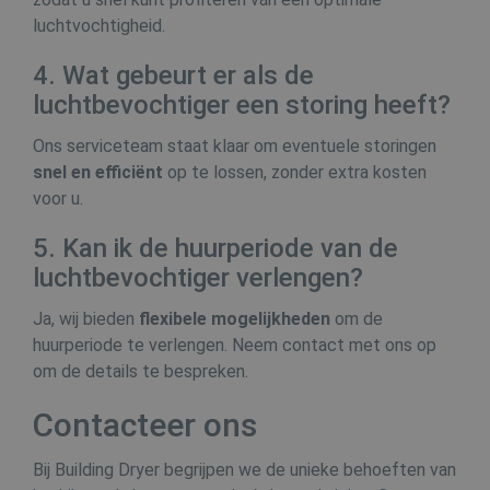
luchtvochtigheid.
4. Wat gebeurt er als de
Aanbieder /
Naam
Vervaldatum
Oms
luchtbevochtiger een storing heeft?
Domein
Naam
Aanbieder / Domein
Vervaldatum
_hjSession_665201
.buildingdryer.be
30 minuten
Ons serviceteam staat klaar om eventuele storingen
_gat_UA-19123615-2
.buildingdryer.be
60 seconden
_hjSessionUser_665201
.buildingdryer.be
1 jaar
snel en efficiënt
op te lossen, zonder extra kosten
Aanbieder /
Naam
Vervaldatum
Domein
voor u.
VISITOR_INFO1_LIVE
6 maanden
D
Google LLC
.youtube.com
5. Kan ik de huurperiode van de
i
g
luchtbevochtiger verlengen?
b
Y
i
Ja, wij bieden
flexibele mogelijkheden
om de
i
huurperiode te verlengen. Neem contact met ons op
o
w
om de details te bespreken.
v
Y
Contacteer ons
g
_gat_gtag_UA_19123615_2
.buildingdryer.be
58 seconden
D
Bij Building Dryer begrijpen we de unieke behoeften van
o
tk_lr
1 jaar
Automattic Inc.
G