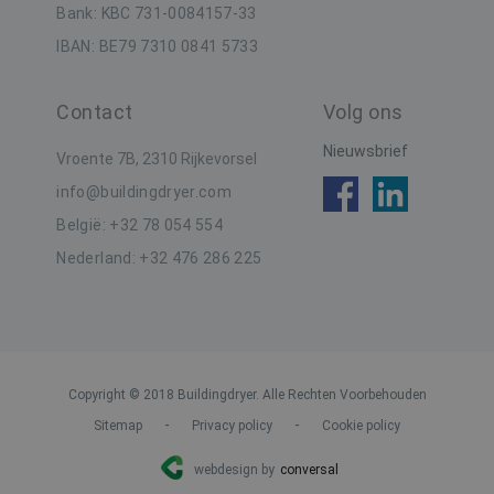
i
Bank: KBC 731-0084157-33
m
m
IBAN: BE79 7310 0841 5733
i
v
w
_clck
.buildingdryer.be
1 jaar
w
Contact
Volg ons
w
d
Nieuwsbrief
d
Vroente 7B, 2310 Rijkevorsel
_gcl_au
3 maanden
D
Google LLC
info@buildingdryer.com
i
.buildingdryer.be
D
België: +32 78 054 554
i
h
Nederland: +32 476 286 225
d
e
a
e
g
b
IDE
1 jaar
D
Google LLC
Copyright © 2018 Buildingdryer. Alle Rechten Voorbehouden
i
.doubleclick.net
D
-
-
Sitemap
Privacy policy
Cookie policy
i
h
d
webdesign by
conversal
e