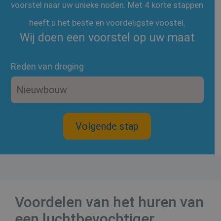
voorstel naar uw unieke noden. Met 4 korte stappen
heeft u het beste en voordeligste voostel.
Wij doen een voorstel op uw maat
Reden van droging
Voordelen van het huren van
een luchtbevochtiger