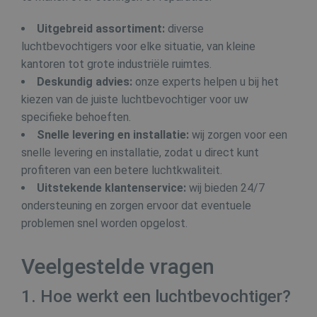
Strikt noodzakelijk
Prestatie
Targeting
Functioneel
Uitgebreid assortiment:
diverse
Niet-geclassificeerd
luchtbevochtigers voor elke situatie, van kleine
kantoren tot grote industriële ruimtes.
Strikt noodzakelijke cookies maken de
Deskundig advies:
onze experts helpen u bij het
kernfunctionaliteiten van de website mogelijk,
zoals gebruikersaanmelding en accountbeheer.
kiezen van de juiste luchtbevochtiger voor uw
De website kan niet goed worden gebruikt
specifieke behoeften.
zonder de strikt noodzakelijke cookies.
Snelle levering en installatie:
wij zorgen voor een
Naam
Aanbieder / Domein
Verval
snelle levering en installatie, zodat u direct kunt
VISITOR_PRIVACY_METADATA
6 maa
YouTube
.youtube.com
profiteren van een betere luchtkwaliteit.
Uitstekende klantenservice:
wij bieden 24/7
ondersteuning en zorgen ervoor dat eventuele
problemen snel worden opgelost.
Veelgestelde vragen
1. Hoe werkt een luchtbevochtiger?