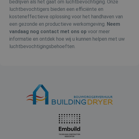
.buildingdryer.be
bedrijven als het gaat om luchtbevochtiging. Onze
w
v
luchtbevochtigers bieden een efficiënte en
b
r
kosteneffectieve oplossing voor het handhaven van
een gezonde en productieve werkomgeving.
Neem
YSC
Sessie
D
Google LLC
.youtube.com
_clsk
1 dag
vandaag nog contact met ons op
voor meer
Microsoft
i
.buildingdryer.be
informatie en ontdek hoe wij u kunnen helpen met uw
i
luchtbevochtigingsbehoeften.
t
ANONCHK
10 minuten
D
Microsoft
v
Corporation
o
.c.clarity.ms
e
w
o
a
e
m
v
tk_r3d
3 dagen
Automattic Inc.
.buildingdryer.be
b
MR
7 dagen
D
Microsoft
M
Corporation
d
.c.bing.com
h
w
a