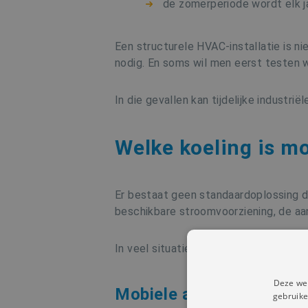
de zomerperiode wordt elk j
Een structurele HVAC-installatie is ni
nodig. En soms wil men eerst testen w
In die gevallen kan tijdelijke industrië
Welke koeling is mo
Er bestaat geen standaardoplossing di
beschikbare stroomvoorziening, de a
In veel situaties wordt gekeken naar 
Deze web
Mobiele airco voor geric
gebruike