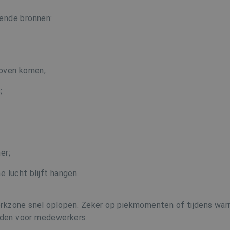
lende bronnen:
 oven komen;
;
er;
 lucht blijft hangen.
erkzone snel oplopen. Zeker op piekmomenten of tijdens wa
den voor medewerkers.