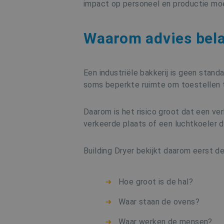
MR
impact op personeel en productie mo
_ga_06E7JX5WHX
MUID
Waarom advies belan
_gid
mailchimp_landing_site
Een industriële bakkerij is geen stan
MR
soms beperkte ruimte om toestellen t
_ga
test_cookie
Daarom is het risico groot dat een ve
verkeerde plaats of een luchtkoeler di
_fbp
Building Dryer bekijkt daarom eerst de
MUID
tk_or
Hoe groot is de hal?
_clck
CLID
Waar staan de ovens?
Waar werken de mensen?