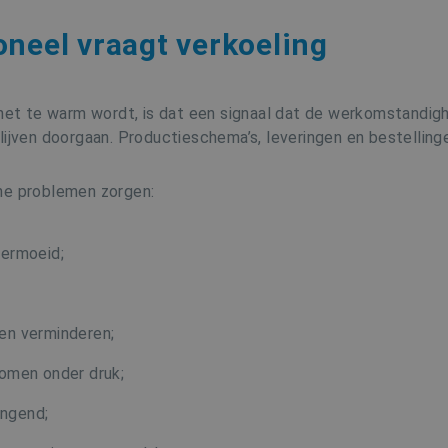
oneel vraagt verkoeling
 te warm wordt, is dat een signaal dat de werkomstandighe
ijven doorgaan. Productieschema’s, leveringen en bestellinge
he problemen zorgen:
vermoeid;
en verminderen;
omen onder druk;
ingend;