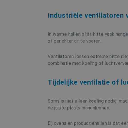
Industriële ventilatoren 
_GRECAPTCHA
Google Privacy Poli
In warme hallen blijft hitte vaak hang
of gerichter af te voeren.
Naam
Naam
_hjSession_665201
Ventilatoren lossen extreme hitte niet
Naam
_gat_UA-19123615-2
_hjSessionUser_665201
combinatie met koeling of luchtverver
VISITOR_INFO1_LIVE
Tijdelijke ventilatie of l
tk_lr
_gat_gtag_UA_19123615_2
_clsk
YSC
Soms is niet alleen koeling nodig, m
de juiste plaats binnenkomen.
ANONCHK
tk_r3d
Bij ovens en productiehallen is dat e