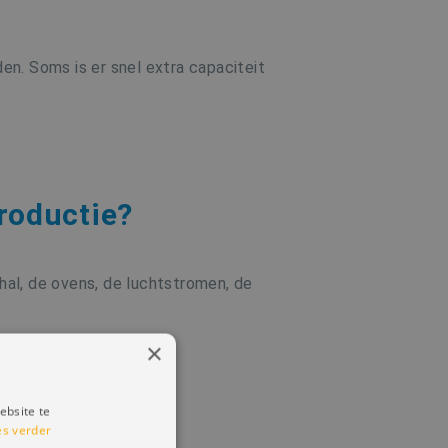
en. Soms is er snel extra capaciteit
productie?
hal, de ovens, de luchtstromen, de
×
ebsite te
es verder