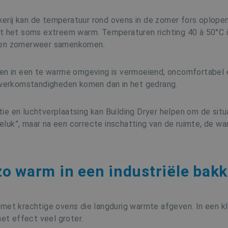
kkerij kan de temperatuur rond ovens in de zomer fors oplopen
t het soms extreem warm. Temperaturen richting 40 à 50°C in
e en zomerweer samenkomen.
ken in een te warme omgeving is vermoeiend, oncomfortabel e
n werkomstandigheden komen dan in het gedrang.
latie en luchtverplaatsing kan Building Dryer helpen om de si
luk”, maar na een correcte inschatting van de ruimte, de w
o warm in een industriële bakk
met krachtige ovens die langdurig warmte afgeven. In een kle
het effect veel groter.