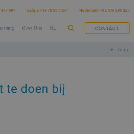
 367 009
België +32 78 054 554
Nederland +32 476 286 225
arming
Over Ons
NL
CONTACT
Terug
t te doen bij