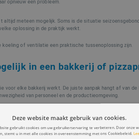
aar opnieuw een probleem.
et altijd meteen mogelijk. Soms is de situatie seizoensgebond
elke oplossing in de praktijk werkt.
le koeling of ventilatie een praktische tussenoplossing zijn.
gelijk in een bakkerij of pizza
e voor elke bakkerij werkt. De juiste aanpak hangt af van de 
anwezigheid van personeel en de productieomgeving.
een combinatie van toestellen.
Deze website maakt gebruik van cookies.
site gebruikt cookies om uw gebruikerservaring te verbeteren. Door onze w
hte koeling
n, stemt u in met alle cookies in overeenstemming met ons Cookiebeleid.
Le