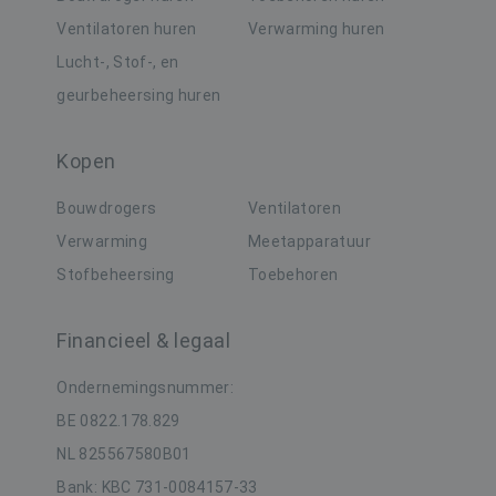
m
m
Ventilatoren huren
Verwarming huren
i
v
Lucht-, Stof-, en
w
_clck
.buildingdryer.be
1 jaar
w
geurbeheersing huren
w
d
d
Kopen
_gcl_au
3 maanden
D
Google LLC
i
.buildingdryer.be
Bouwdrogers
Ventilatoren
D
i
Verwarming
Meetapparatuur
h
d
e
Stofbeheersing
Toebehoren
a
e
g
Financieel & legaal
b
IDE
1 jaar
D
Google LLC
Ondernemingsnummer:
i
.doubleclick.net
D
BE 0822.178.829
i
h
NL 825567580B01
d
e
Bank: KBC 731-0084157-33
a