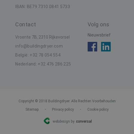
e
IBAN: BE79 7310 0841 5733
g
b
Contact
Volg ons
SRM_B
1 jaar
D
Microsoft
M
Corporation
d
.c.bing.com
Nieuwsbrief
g
Vroente 7B, 2310 Rijkevorsel
d
info@buildingdryer.com
SM
.c.clarity.ms
Sessie
D
M
België: +32 78 054 554
d
h
Nederland: +32 476 286 225
w
a
NID
6 maanden 3
D
Google LLC
dagen
i
.google.com
D
p
Copyright © 2018 Buildingdryer. Alle Rechten Voorbehouden
i
-
-
Sitemap
Privacy policy
Cookie policy
r
a
a
webdesign by
conversal
z