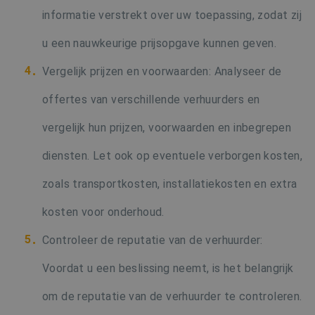
informatie verstrekt over uw toepassing, zodat zij
Targeting
Functioneel
Niet-geclassificeerd
u een nauwkeurige prijsopgave kunnen geven.
Strikt noodzakelijke cookies maken de
Vergelijk prijzen en voorwaarden: Analyseer de
kernfunctionaliteiten van de website mogelijk,
zoals gebruikersaanmelding en accountbeheer.
De website kan niet goed worden gebruikt
offertes van verschillende verhuurders en
zonder de strikt noodzakelijke cookies.
vergelijk hun prijzen, voorwaarden en inbegrepen
Naam
Aanbieder / Domein
Verval
VISITOR_PRIVACY_METADATA
6 maa
YouTube
diensten. Let ook op eventuele verborgen kosten,
.youtube.com
zoals transportkosten, installatiekosten en extra
kosten voor onderhoud.
Controleer de reputatie van de verhuurder:
Voordat u een beslissing neemt, is het belangrijk
om de reputatie van de verhuurder te controleren.