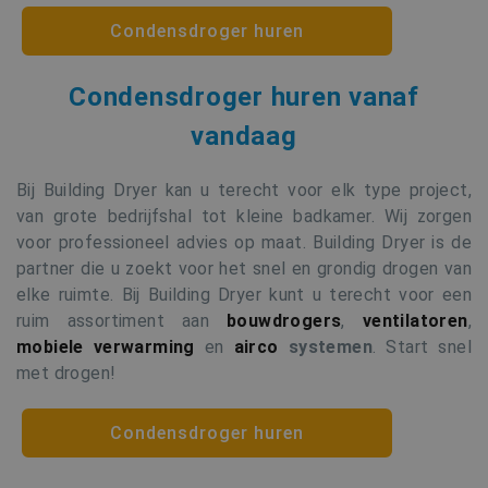
Condensdroger huren
Aanbieder /
Naam
Vervaldatum
Oms
Condensdroger huren vanaf
Domein
Naam
Aanbieder / Domein
Vervaldatum
_hjSession_665201
.buildingdryer.be
30 minuten
vandaag
_gat_UA-19123615-2
.buildingdryer.be
60 seconden
_hjSessionUser_665201
.buildingdryer.be
1 jaar
Aanbieder /
Naam
Vervaldatum
Domein
Bij Building Dryer kan u terecht voor elk type project,
VISITOR_INFO1_LIVE
6 maanden
D
Google LLC
van grote bedrijfshal tot kleine badkamer. Wij zorgen
.youtube.com
voor professioneel advies op maat. Building Dryer is de
i
g
partner die u zoekt voor het snel en grondig drogen van
b
Y
elke ruimte. Bij Building Dryer kunt u terecht voor een
i
i
ruim assortiment aan
bouwdrogers
,
ventilatoren
,
o
mobiele verwarming
en
airco
systemen
. Start snel
w
met drogen!
v
Y
g
Condensdroger huren
_gat_gtag_UA_19123615_2
.buildingdryer.be
58 seconden
D
o
tk_lr
1 jaar
Automattic Inc.
G
.buildingdryer.be
w