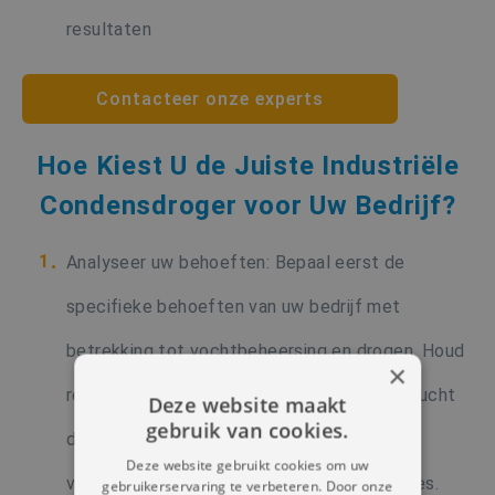
resultaten
Contacteer onze experts
Hoe Kiest U de Juiste Industriële
Condensdroger voor Uw Bedrijf?
Analyseer uw behoeften: Bepaal eerst de
specifieke behoeften van uw bedrijf met
betrekking tot vochtbeheersing en drogen. Houd
×
rekening met zaken als het volume van de lucht
Deze website maakt
gebruik van cookies.
die moet worden gedroogd, de gewenste
Deze website gebruikt cookies om uw
vochtigheidsgraad en de omgevingscondities.
gebruikerservaring te verbeteren. Door onze