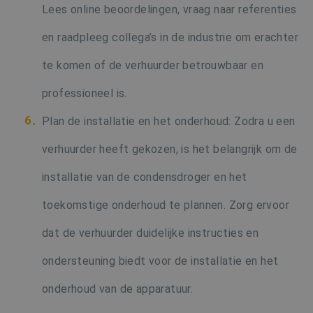
Lees online beoordelingen, vraag naar referenties
en raadpleeg collega’s in de industrie om erachter
Google Privacy Policy
te komen of de verhuurder betrouwbaar en
CookieScriptConsent
1 ma
CookieScript
www.buildingdryer.be
professioneel is.
Plan de installatie en het onderhoud: Zodra u een
verhuurder heeft gekozen, is het belangrijk om de
installatie van de condensdroger en het
toekomstige onderhoud te plannen. Zorg ervoor
_GRECAPTCHA
6 maa
Google LLC
www.google.com
dat de verhuurder duidelijke instructies en
ondersteuning biedt voor de installatie en het
onderhoud van de apparatuur.