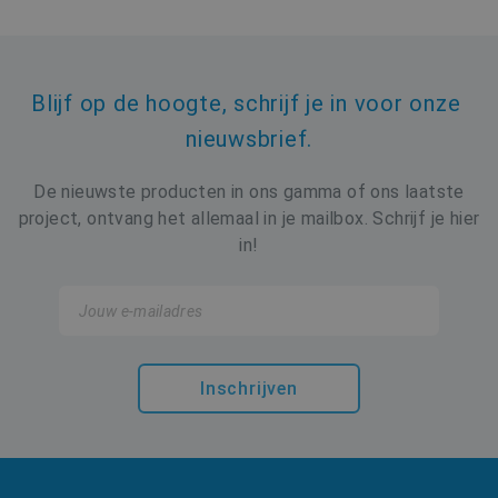
v
b
r
YSC
Sessie
D
Google LLC
.youtube.com
Blijf op de hoogte, schrijf je in voor onze 
_clsk
1 dag
Microsoft
i
.buildingdryer.be
nieuwsbrief.
i
t
ANONCHK
10 minuten
D
Microsoft
De nieuwste producten in ons gamma of ons laatste
v
Corporation
project, ontvang het allemaal in je mailbox. Schrijf je hier
o
.c.clarity.ms
e
in!
w
o
a
e
m
v
tk_r3d
3 dagen
Automattic Inc.
.buildingdryer.be
b
Inschrijven
MR
7 dagen
D
Microsoft
M
Corporation
d
.c.bing.com
h
w
a
_ga_06E7JX5WHX
.buildingdryer.be
1 jaar 1