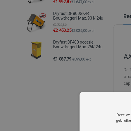
€
1 992,87
€
1 647,00
excl.
Dryfast DF 800GK-R
Bes
Bouwdroger | Max. 93 l/ 24u
€
2 722,50
€
2 450,25
€
2 025,00
excl.
Dryfast DF400 occasie
Bouwdroger I Max. 75l/ 24u
AX
€
1 087,79
€
899,00
excl.
De 
circ
capa
Daa
De 
Deze web
deze
gebruike