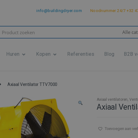
info@buildingdryer.com
Noodnummer 24/7 +32 47
rch
Huren
Kopen
Referenties
Blog
B2B v
Axiaal Ventilator TTV7000
Axiaal ventilatoren
,
Vent
Axiaal Vent
Toevoegen aan verl