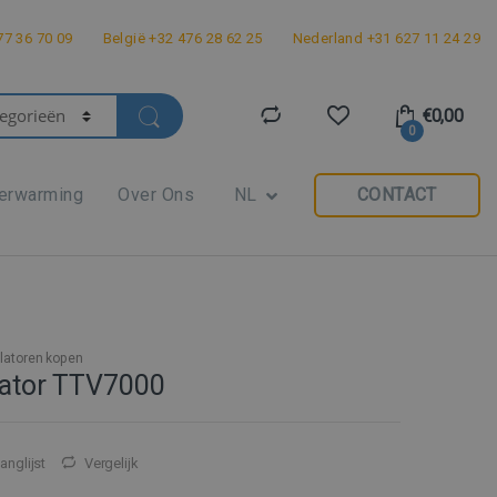
7 36 70 09
België +32 476 28 62 25
Nederland +31 627 11 24 29
€
0,00
0
erwarming
Over Ons
NL
CONTACT
ilatoren kopen
ilator TTV7000
anglijst
Vergelijk