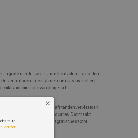
aken in grote ruimtes waar grote luchtvolumes moeten
De ventilator is uitgerust met drie niveaus met een
hikt voor circulatie van droge lucht.
×
angen ook lucht over grotere afstanden verplaatsen.
den op wisselende gebruikslocaties. Dat maakt
ebsite te
n de industrie, de bouw en de agrarische sector.
es verder