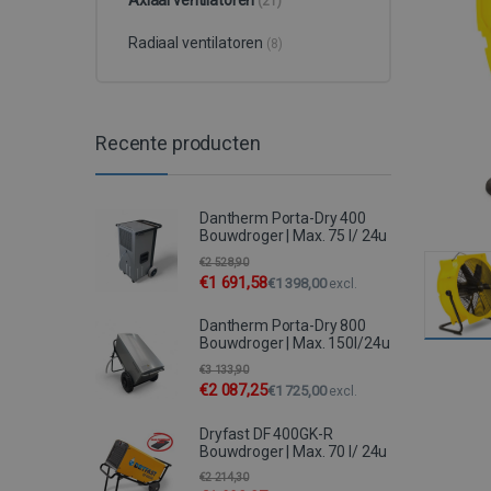
(21)
Radiaal ventilatoren
(8)
Recente producten
Dantherm Porta-Dry 400
Bouwdroger | Max. 75 l/ 24u
€
2 528,90
€
1 691,58
€
1 398,00
excl.
Dantherm Porta-Dry 800
Bouwdroger | Max. 150l/24u
€
3 133,90
€
2 087,25
€
1 725,00
excl.
Dryfast DF 400GK-R
Bouwdroger | Max. 70 l/ 24u
€
2 214,30