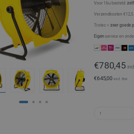
Voor 16u besteld:
zel
Verzendkosten €12,5
Trotec =
zeer goede pr
Eigen
service en ond
€
780,45
inc
€
645,00
excl. btw
Q
u
a
n
t