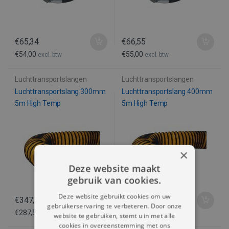
€
65,34
€
66,55
€
54,00
€
55,00
excl. btw
excl. btw
Luchttransportslangen
Luchttransportslangen
Luchttransportslang 300mm
Luchttransportslang 400mm
5m High Temp
5m High Temp
×
Deze website maakt
gebruik van cookies.
Deze website gebruikt cookies om uw
€
347,88
€
385,02
gebruikerservaring te verbeteren. Door onze
€
287,50
€
318,20
excl. btw
excl. btw
website te gebruiken, stemt u in met alle
cookies in overeenstemming met ons