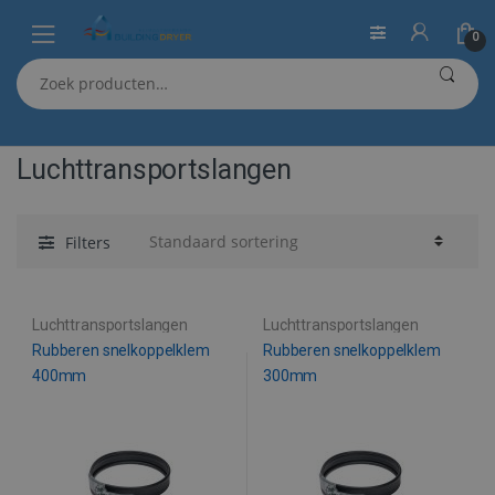
0
Skip
Skip
Zoeken
Home
Luchttransportslangen
to
to
naar:
navigation
content
Luchttransportslangen
Filters
Luchttransportslangen
Luchttransportslangen
Rubberen snelkoppelklem
Rubberen snelkoppelklem
400mm
300mm