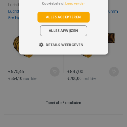
Cookiebeleid.
Lees verder
Luchttransportslangen
Luchttransportslangen
Luchttransportslang 500mm
Luchttransportslang 600mm
ALLES ACCEPTEREN
5m High Temp
5m High Temp
ALLES AFWIJZEN
DETAILS WEERGEVEN
STRIKT NOODZAKELIJK
PRESTATIE
TARGETING
€
670,46
€
847,00
FUNCTIONEEL
€
554,10
€
700,00
excl. btw
excl. btw
NIET-GECLASSIFICEERD
Toont alle 6 resultaten
Strikt noodzakelijk
Prestatie
Targeting
Functioneel