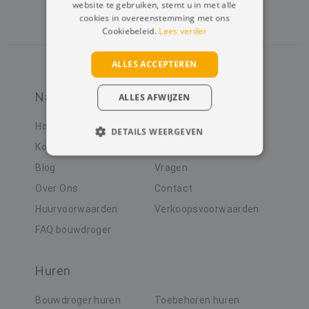
website te gebruiken, stemt u in met alle
cookies in overeenstemming met ons
Cookiebeleid.
Lees verder
ALLES ACCEPTEREN
Navigatie
ALLES AFWIJZEN
Home
Huren
DETAILS WEERGEVEN
Kopen
Referenties
STRIKT NOODZAKELIJK
Blog
Vragen
PRESTATIE
TARGETING
Over Ons
Contact
Huurvoorwaarden
Verkoopsvoorwaarden
FUNCTIONEEL
FAQ bouwdroger
NIET-GECLASSIFICEERD
Huren
Bouwdroger huren
Toebehoren huren
Strikt noodzakelijk
Prestatie