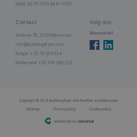
IBAN: BE79 7310 0841 5733
Contact
Volg ons
Google Privacy Policy
CookieScriptConsent
1 ma
CookieScript
Nieuwsbrief
www.buildingdryer.be
Vroente 7B, 2310 Rijkevorsel
info@buildingdryer.com
België: +32 78 054 554
Nederland: +32 476 286 225
_GRECAPTCHA
6 maa
Google LLC
www.google.com
Copyright © 2018 Buildingdryer. Alle Rechten Voorbehouden
-
-
Sitemap
Privacy policy
Cookie policy
webdesign by
conversal