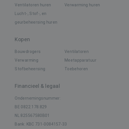
Ventilatoren huren
Verwarming huren
Targeting
Functioneel
Lucht-, Stof-, en
Niet-geclassificeerd
geurbeheersing huren
Strikt noodzakelijke cookies maken de
kernfunctionaliteiten van de website mogelijk,
zoals gebruikersaanmelding en accountbeheer.
Kopen
De website kan niet goed worden gebruikt
zonder de strikt noodzakelijke cookies.
Bouwdrogers
Ventilatoren
Naam
Aanbieder / Domein
Verval
Verwarming
Meetapparatuur
VISITOR_PRIVACY_METADATA
6 maa
YouTube
.youtube.com
Stofbeheersing
Toebehoren
Financieel & legaal
Ondernemingsnummer:
BE 0822.178.829
NL 825567580B01
Bank: KBC 731-0084157-33