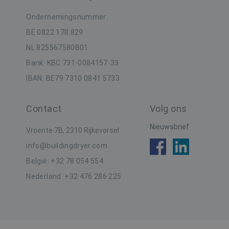
Ondernemingsnummer:
BE 0822.178.829
NL 825567580B01
Bank: KBC 731-0084157-33
_GRECAPTCHA
6 maa
Google LLC
IBAN: BE79 7310 0841 5733
www.google.com
Contact
Volg ons
Nieuwsbrief
Vroente 7B, 2310 Rijkevorsel
info@buildingdryer.com
België: +32 78 054 554
Nederland: +32 476 286 225
Aanbieder /
Naam
Vervaldatum
Oms
Domein
Naam
Aanbieder / Domein
Vervaldatum
_hjSession_665201
.buildingdryer.be
30 minuten
_gat_UA-19123615-2
.buildingdryer.be
60 seconden
_hjSessionUser_665201
.buildingdryer.be
1 jaar
Aanbieder /
Naam
Vervaldatum