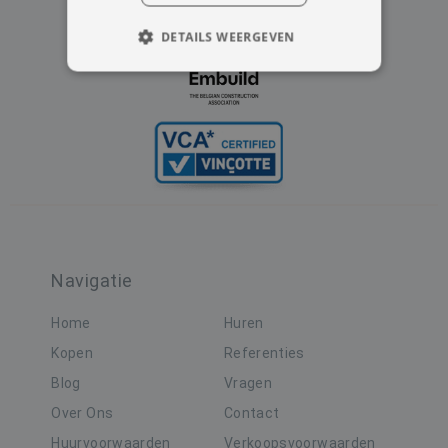
DETAILS WEERGEVEN
STRIKT NOODZAKELIJK
PRESTATIE
TARGETING
FUNCTIONEEL
NIET-GECLASSIFICEERD
Navigatie
Strikt noodzakelijk
Prestatie
Targeting
Functioneel
Home
Huren
Niet-geclassificeerd
Kopen
Referenties
Strikt noodzakelijke cookies maken de
Blog
Vragen
kernfunctionaliteiten van de website mogelijk,
zoals gebruikersaanmelding en accountbeheer.
Over Ons
Contact
De website kan niet goed worden gebruikt
Huurvoorwaarden
Verkoopsvoorwaarden
zonder de strikt noodzakelijke cookies.