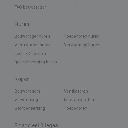
FAQ bouwdroger
Naam
Aanbieder / Domein
Verval
VISITOR_PRIVACY_METADATA
6 maa
YouTube
.youtube.com
Huren
Bouwdroger huren
Toebehoren huren
Ventilatoren huren
Verwarming huren
Lucht-, Stof-, en
geurbeheersing huren
Kopen
Bouwdrogers
Ventilatoren
Verwarming
Meetapparatuur
Google Privacy Policy
Stofbeheersing
Toebehoren
CookieScriptConsent
1 ma
CookieScript
www.buildingdryer.be
Financieel & legaal