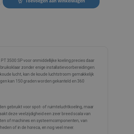
Toevoegen aan winkelwagen
PT 3500 SP voor onmiddellijke koeling precies daar
ruiksklaar zonder enige installatievoorbereidingen.
 koude lucht, kan de koude luchtstroom gemakkelijk
idingen kan 150 graden worden gekanteld en 360
den gebruikt voor spot- of ruimteluchtkoeling, maar
maakt deze veelzijdigheid een zeer breed scala van
uimten of machines en systeemcomponenten, van
eden of in de horeca, en nog veel meer.