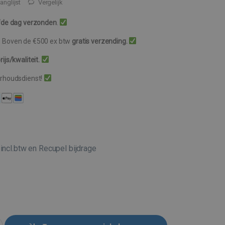
anglijst
Vergelijk
fde dag verzonden
.
. Boven de €500 ex btw
gratis verzending.
ijs/kwaliteit.
erhoudsdienst!
incl.btw en Recupel bijdrage