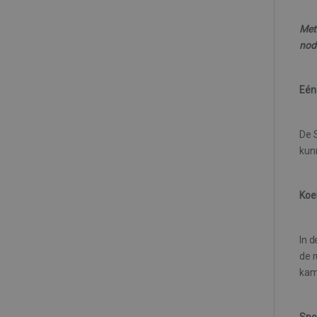
Met 
nodi
Eén
De S
kun
Koe
In 
de 
kam
Spo