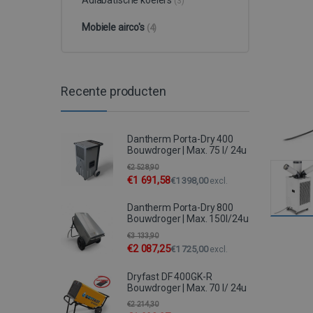
(3)
Mobiele airco's
(4)
Recente producten
Dantherm Porta-Dry 400
Bouwdroger | Max. 75 l/ 24u
€
2 528,90
€
1 691,58
€
1 398,00
excl.
Dantherm Porta-Dry 800
Bouwdroger | Max. 150l/24u
€
3 133,90
€
2 087,25
€
1 725,00
excl.
Dryfast DF 400GK-R
Bouwdroger | Max. 70 l/ 24u
€
2 214,30