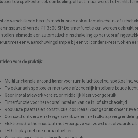
duceert de spotkoeler ook een koelingseffect, maar wordt het ventilato
trikt noodzakelijk
Prestatie
Targeting
Functioneel
Niet-geclassificee
st de verschillende bedrijfsmodi kunnen ook automatische in- of uitschak
s maken de kernfunctionaliteiten van de website mogelijk, zoals gebruikersaanmelding
n gebruikt zonder de strikt noodzakelijke cookies.
ieningspaneel van de PT 3500 SP. De timerfunctie kan worden gebruikt om
e stellen, alsmede een automatische inschakeling op het vooraf ingestelde
Aanbieder / Domein
Vervaldatum
Omschrijving
gerust met een waarschuwingslampje bij een vol condens-reservoir en een
ATA
6 maanden
Deze cookie wordt gebruikt om de toe
YouTube
en privacykeuzes voor hun interactie me
.youtube.com
registreert gegevens over de toestem
betrekking tot verschillende privacybel
delen voor de praktijk:
hun voorkeuren worden gerespecteerd 
1 maand
Deze cookie wordt gebruikt door de Co
CookieScript
om de cookievoorkeuren van bezoeker
www.buildingdryer.be
cookie-banner van Cookie-Script.com i
Multifunctionele airconditioner voor ruimteluchtkoeling, spotkoeling, ve
te werken.
Tweekanaals spotkoeler met twee afzonderlijk instelbare koude-lucht
6 maanden
Google reCAPTCHA plaatst een noodzak
Google LLC
Geen installatiewerk vereist, onmiddellijk klaar voor gebruik
(_GRECAPTCHA) wanneer deze wordt ui
www.google.com
cy
Timerfunctie voor het vooraf instellen van de in- of uitschakeltijd
de risicoanalyse.
Robuuste plaatstalen constructie, ook ideaal voor gebruik onder ruw
Compact ontwerp en stevige zwenkwielen met roll-stop vergrendeling
Aanbieder / Domein
Vervaldatum
Elektronische thermostaat met weergave van zowel streefwaarde als
Aanbieder / Domein
Vervaldatum
Omschrijving
.buildingdryer.be
30 minuten
LED-display met membraantoetsen
Aanbieder /
Vervaldatum
Omschrijving
.buildingdryer.be
60 seconden
Dit is een patroontype-cookie ingesteld door
Domein
Waarschuwingslampje bij volle watertank