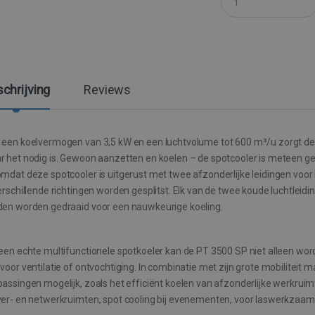
u
a
n
t
i
t
y
chrijving
Reviews
 een koelvermogen van 3,5 kW en een luchtvolume tot 600 m³/u zorgt de 
r het nodig is. Gewoon aanzetten en koelen – de spotcooler is meteen geb
omdat deze spotcooler is uitgerust met twee afzonderlijke leidingen voor
erschillende richtingen worden gesplitst. Elk van de twee koude luchtle
den worden gedraaid voor een nauwkeurige koeling.
een echte multifunctionele spotkoeler kan de PT 3500 SP niet alleen wor
voor ventilatie of ontvochtiging. In combinatie met zijn grote mobiliteit 
passingen mogelijk, zoals het efficiënt koelen van afzonderlijke werkr
ver- en netwerkruimten, spot cooling bij evenementen, voor laswerkzaamh