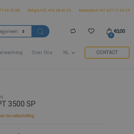
7 36 70 09
België +32 476 28 62 25
Nederland +31 627 11 24 29
€
0,00
0
erwarming
Over Ons
NL
CONTACT
ng
PT 3500 SP
ar via nabestelling