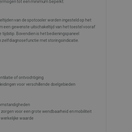
rvermogen tot een minimum beperkt.
rd
eltijden van de spotcooler worden ingesteld op het
 en accountbeheer. De
 een gewenste uitschakeltijd van het toestel vooraf
 tijdstip. Bovendien is het bedieningspaneel
 zelfdiagnosefunctie met storingsindicatie.
stemming van de gebruiker
t de site op te slaan. Het
ming van de bezoeker met
eid en instellingen, zodat
in toekomstige sessies.
okie-Script.com-service
s te onthouden. De
s noodzakelijk om correct
ntilatie of ontvochtiging.
leidingen voor verschillende doelgebieden
elijke cookie
tgevoerd met het oog op
e omstandigheden
 zorgen voor een grote wendbaarheid en mobiliteit
Omschrijving
 werkelijke waarde
 Google Analytics, waarbij