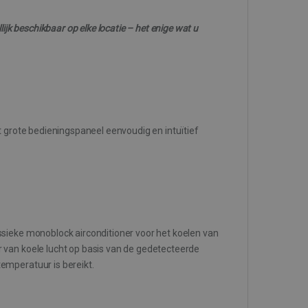
ijk beschikbaar op elke locatie – het enige wat u
t grote bedieningspaneel eenvoudig en intuïtief
ssieke monoblock airconditioner voor het koelen van
 van koele lucht op basis van de gedetecteerde
emperatuur is bereikt.