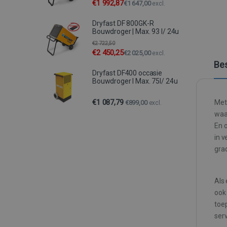
€
1 992,87
€
1 647,00
excl.
Dryfast DF 800GK-R
Bouwdroger | Max. 93 l/ 24u
€
2 722,50
€
2 450,25
€
2 025,00
excl.
Bes
Dryfast DF400 occasie
Bouwdroger I Max. 75l/ 24u
€
1 087,79
Met
€
899,00
excl.
waa
En 
in v
gra
Als 
ook 
toe
ser