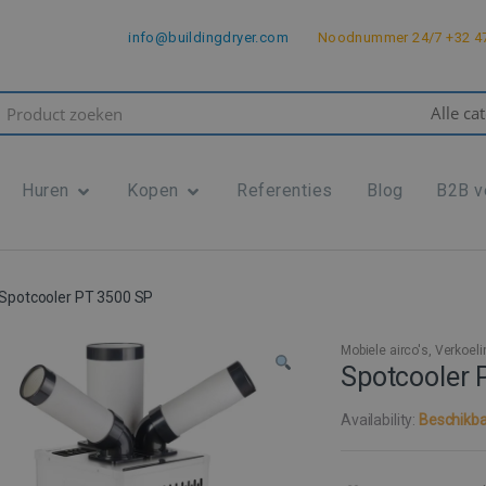
info@buildingdryer.com
Noodnummer 24/7 +32 47
rch
Huren
Kopen
Referenties
Blog
B2B v
Spotcooler PT 3500 SP
Mobiele airco's
,
Verkoeli
Spotcooler 
Availability:
Beschikba