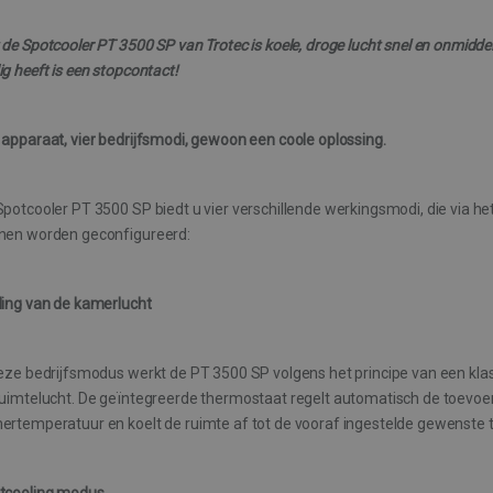
de Spotcooler PT 3500 SP van Trotec is koele, droge lucht snel en onmiddell
g heeft is een stopcontact!
 apparaat, vier bedrijfsmodi, gewoon een coole oplossing.
potcooler PT 3500 SP biedt u vier verschillende werkingsmodi, die via he
nen worden geconfigureerd:
ling van de kamerlucht
deze bedrijfsmodus werkt de PT 3500 SP volgens het principe van een kla
ruimtelucht. De geïntegreerde thermostaat regelt automatisch de toevoer
ertemperatuur en koelt de ruimte af tot de vooraf ingestelde gewenste t
tcooling modus