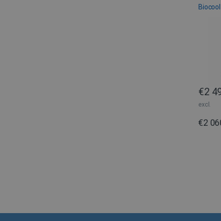
Biocool
_fbp
MUID
tk_or
_clck
CLID
€
2 4
excl.
€
2 06
_gcl_au
IDE
SRM_B