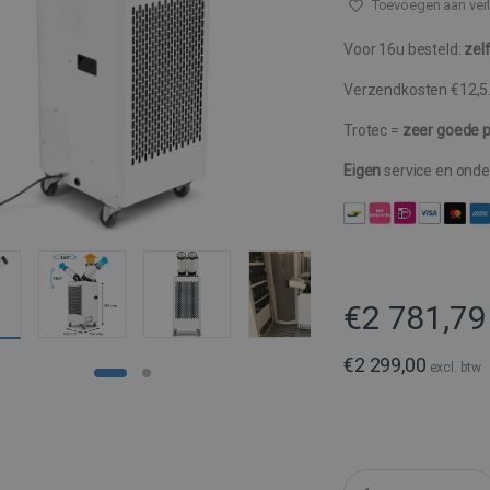
Toevoegen aan verl
Voor 16u besteld:
zel
Verzendkosten €12,5
Trotec =
zeer goede pr
Eigen
service en ond
€
2 781,79
€
2 299,00
excl. btw
Q