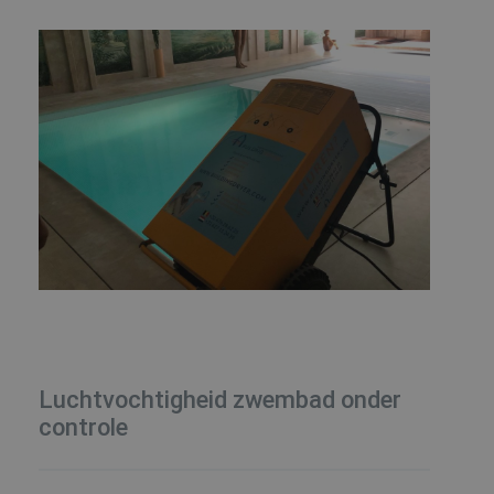
S
Strikt noodzakelijke cookie
website kan niet goed worde
Naam
VISITOR_PRIVACY_METAD
CookieScriptConsent
_GRECAPTCHA
Luchtvochtigheid zwembad onder
Google Privacy Poli
controle
Naam
Naam