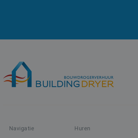
_ga
test_cookie
_fbp
MUID
tk_or
_clck
CLID
_gcl_au
IDE
Navigatie
Huren
SRM_B