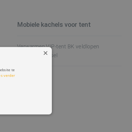
Mobiele kachels voor tent
Verwarmen VIP-tent BK veldlopen
×
Atomium Brussel
ebsite te
Meer Info
es verder