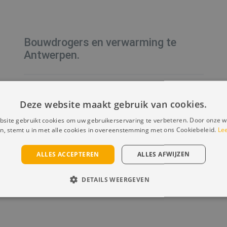
Bouwdrogers en verwarming te
Antwerpen.
Drogen van een zwembadcomplex te
Deze website maakt gebruik van cookies.
Antwerpen.
site gebruikt cookies om uw gebruikerservaring te verbeteren. Door onze w
n, stemt u in met alle cookies in overeenstemming met ons Cookiebeleid.
Le
Meer Info
ALLES ACCEPTEREN
ALLES AFWIJZEN
DETAILS WEERGEVEN
ELIJK
PRESTATIE
TARGETING
FUNCTIONEEL
CEERD