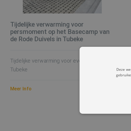
Tijdelijke verwarming voor
persmoment op het Basecamp van
de Rode Duivels in Tubeke
Tijdelijke verwarming voor eventlocatie in
Tubeke
Deze web
gebruike
Meer Info
STRIKT NOODZAK
NIET-GECLASSIFI