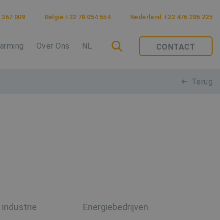
 367 009
België +32 78 054 554
Nederland +32 476 286 225
arming
Over Ons
NL
CONTACT
Terug
industrie
Energiebedrijven