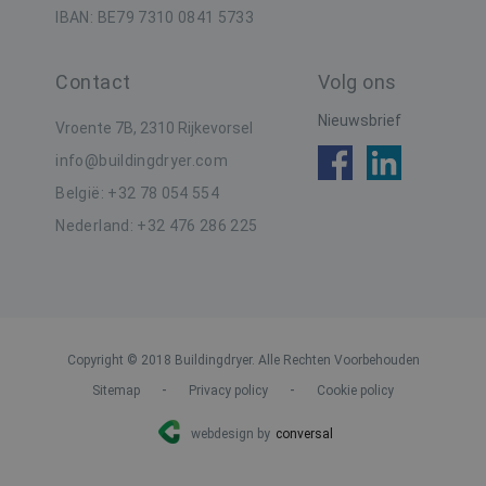
d
IBAN: BE79 7310 0841 5733
e
a
e
g
Contact
Volg ons
b
Nieuwsbrief
Vroente 7B, 2310 Rijkevorsel
IDE
1 jaar
D
Google LLC
i
.doubleclick.net
D
info@buildingdryer.com
i
h
België: +32 78 054 554
d
e
Nederland: +32 476 286 225
a
e
g
b
SRM_B
1 jaar
D
Microsoft
M
Corporation
d
.c.bing.com
Copyright © 2018 Buildingdryer. Alle Rechten Voorbehouden
g
d
-
-
Sitemap
Privacy policy
Cookie policy
SM
.c.clarity.ms
Sessie
D
M
webdesign by
conversal
d
h
w