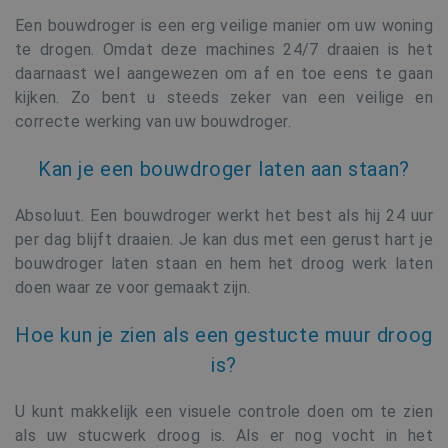
.youtube.com
Een bouwdroger is een erg veilige manier om uw woning
te drogen. Omdat deze machines 24/7 draaien is het
daarnaast wel aangewezen om af en toe eens te gaan
kijken. Zo bent u steeds zeker van een veilige en
correcte werking van uw bouwdroger.
Kan je een bouwdroger laten aan staan?
Absoluut. Een bouwdroger werkt het best als hij 24 uur
per dag blijft draaien. Je kan dus met een gerust hart je
bouwdroger laten staan en hem het droog werk laten
doen waar ze voor gemaakt zijn.
Google Privacy Policy
CookieScriptConsent
1 ma
CookieScript
Hoe kun je zien als een gestucte muur droog
www.buildingdryer.be
is?
U kunt makkelijk een visuele controle doen om te zien
als uw stucwerk droog is. Als er nog vocht in het