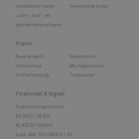
i
s
Ventilatoren huren
Verwarming huren
d
Lucht-, Stof-, en
s
v
geurbeheersing huren
M
w
tk_or
1 jaar 1
Automattic Inc.
g
maand
.buildingdryer.be
Kopen
CLID
www.clarity.ms
1 jaar
D
m
Bouwdrogers
Ventilatoren
d
d
Verwarming
Meetapparatuur
i
m
Stofbeheersing
Toebehoren
m
i
v
w
_clck
.buildingdryer.be
1 jaar
w
Financieel & legaal
w
d
Ondernemingsnummer:
d
BE 0822.178.829
_gcl_au
3 maanden
D
Google LLC
i
.buildingdryer.be
NL 825567580B01
D
i
Bank: KBC 731-0084157-33
h