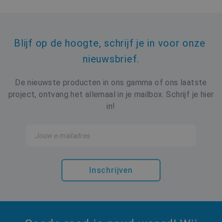
g
b
Y
i
i
o
Blijf op de hoogte, schrijf je in voor onze 
w
nieuwsbrief.
v
Y
g
De nieuwste producten in ons gamma of ons laatste
_gat_gtag_UA_19123615_2
.buildingdryer.be
58 seconden
D
project, ontvang het allemaal in je mailbox. Schrijf je hier
o
tk_lr
1 jaar
Automattic Inc.
G
.buildingdryer.be
in!
w
v
b
r
YSC
Sessie
D
Google LLC
.youtube.com
_clsk
1 dag
Microsoft
i
.buildingdryer.be
Inschrijven
i
t
ANONCHK
10 minuten
D
Microsoft
v
Corporation
o
.c.clarity.ms
e
w