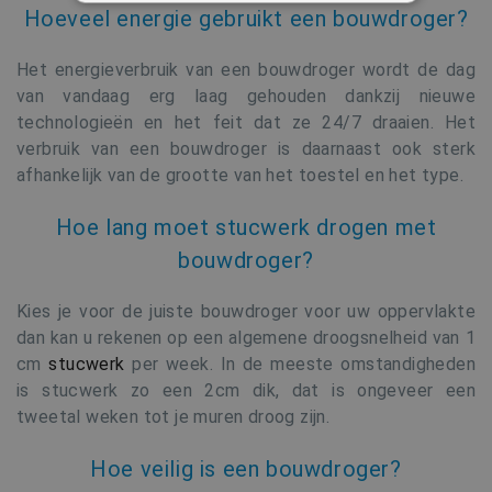
STRIKT NOODZAKELIJK
Hoeveel energie gebruikt een bouwdroger?
PRESTATIE
TARGETING
Het energieverbruik van een bouwdroger wordt de dag
van vandaag erg laag gehouden dankzij nieuwe
FUNCTIONEEL
technologieën en het feit dat ze 24/7 draaien. Het
NIET-GECLASSIFICEERD
verbruik van een bouwdroger is daarnaast ook sterk
afhankelijk van de grootte van het toestel en het type.
Hoe lang moet stucwerk drogen met
Strikt noodzakelijk
Prestatie
bouwdroger?
Targeting
Functioneel
Niet-geclassificeerd
Kies je voor de juiste bouwdroger voor uw oppervlakte
dan kan u rekenen op een algemene droogsnelheid van 1
Strikt noodzakelijke cookies maken de
kernfunctionaliteiten van de website mogelijk,
cm
stucwerk
per week. In de meeste omstandigheden
zoals gebruikersaanmelding en accountbeheer.
is stucwerk zo een 2cm dik, dat is ongeveer een
De website kan niet goed worden gebruikt
zonder de strikt noodzakelijke cookies.
tweetal weken tot je muren droog zijn.
Naam
Aanbieder / Domein
Verval
Hoe veilig is een bouwdroger?
VISITOR_PRIVACY_METADATA
6 maa
YouTube